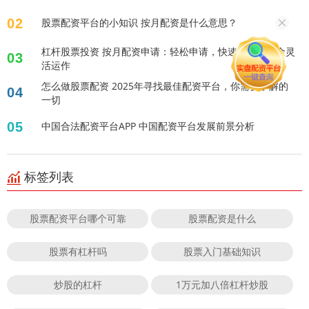
02
股票配资平台的小知识 按月配资是什么意思？
杠杆股票投资 按月配资申请：轻松申请，快速放款，资金灵
03
活运作
怎么做股票配资 2025年寻找最佳配资平台，你需要了解的
04
一切
05
中国合法配资平台APP 中国配资平台发展前景分析
标签列表
股票配资平台哪个可靠
股票配资是什么
股票有杠杆吗
股票入门基础知识
炒股的杠杆
1万元加八倍杠杆炒股