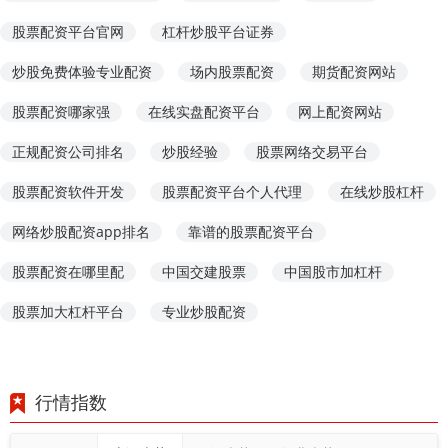
股票配资平台官网
杠杆炒股平台证券
炒股免费体验专业配资
场内股票配资
期货配资网站
股票配资哪家强
在线实盘配资平台
网上配资网站
正规配资公司排名
炒股经验
股票网络交易平台
股票配资软件开发
股票配资平台个人代理
在线炒股杠杆
网络炒股配资app排名
靠谱的股票配资平台
股票配资在哪里配
中国交建股票
中国股市加杠杆
股票加大杠杆平台
专业炒股配资
行情指数