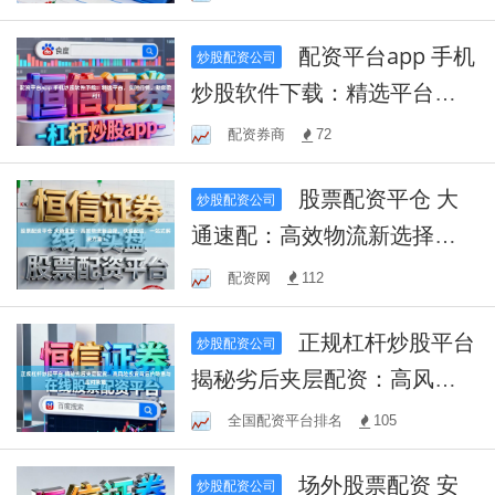
配资平台app 手机
炒股配资公司
炒股软件下载：精选平台，
实时行情，助您盈利！
配资券商
72
股票配资平仓 大
炒股配资公司
通速配：高效物流新选择，
快速配送，一站式解决方
配资网
112
案！
正规杠杆炒股平台
炒股配资公司
揭秘劣后夹层配资：高风险
投资背后的隐患与应对策略
全国配资平台排名
105
场外股票配资 安
炒股配资公司