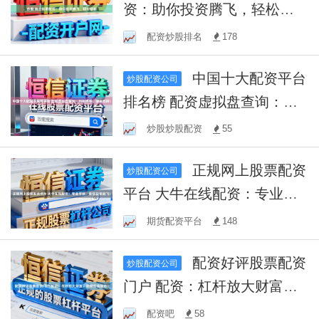
资：助你投资腾飞，轻松获
利
配资炒股排名
178
中国十大配资平台
炒股配资公司
排名榜 配资虚拟盘查询：辨
别真假，避免陷阱！
炒股炒股配资
55
正规网上股票配资
炒股配资公司
平台 大牛在线配资：专业平
台，助您投资起飞！
期货配资平台
148
配资好评股票配资
炒股配资公司
门户 配资：杠杆放大财富，
助您掘金股市！
配资吧
58