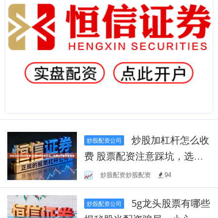
炒股加杠杆怎么收
炒股配资公司
费 股票配资注意踩坑，选择
夜简配资更靠谱
炒股配资炒股配资
94
5g龙头股票有哪些
炒股配资公司