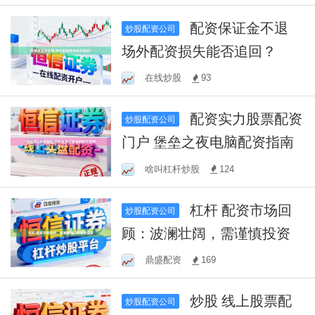
配资保证金不退
炒股配资公司
场外配资损失能否追回？
在线炒股
93
配资实力股票配资
炒股配资公司
门户 堡垒之夜电脑配资指南
啥叫杠杆炒股
124
杠杆 配资市场回
炒股配资公司
顾：波澜壮阔，需谨慎投资
鼎盛配资
169
炒股 线上股票配
炒股配资公司