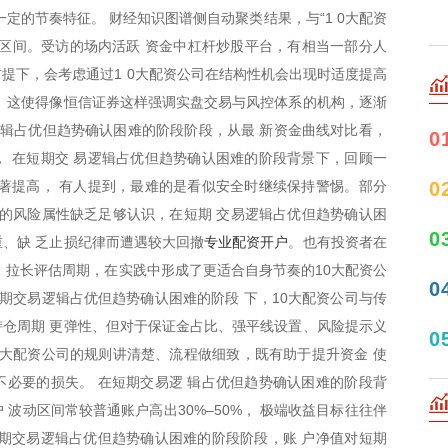
定的节奏特征。 财经知识图谱侧自动聚类结果，与“1 0大配资
区间。受访的场内活跃 资金中杠杆炒股平台，有相当一部分人
提下，会考虑通过1 0大配资公司在结构性机会出现时适度提高
。这使得像恒信证券这样强调实盘交易与风控体系的机构，逐渐
逻辑占优但趋势确认困难的阶段阶段，从最 新资金曲线对比看，
0
 在短期交 易逻辑占优但趋势确认困难的阶段背景下，回顾一
0
著提高， 有人提到，最难的是看似安全时继续保持警惕。部分
司的风险属性缺乏足够认识，在短期 交易逻辑占优但趋势确认困
0
专业配资开户
、缺 乏止损纪律而遭遇较大回撤
。也有投资者在
、拉长评估周期，在实践中形成了更适合自身节奏的10大配资公
0
短期交易逻辑占优但趋势确认困难的阶段 下，10大配资公司与传
仓周期 更弹性、但对于保证金占比、强平线设置、风险提示义
0
0大配资公司的规则讲清楚、流程做细致，既有助于提升资金 使
必要的损失。 在短期交易逻 辑占优但趋势确认困难的阶段背
波动区间常较普通账户高出30%–50%， 极端收益目标往往伴
期交易逻辑占优但趋势确认困难的阶段阶段，账 户净值对短期