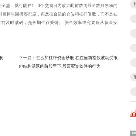
全垫，就可能在1 –3个交易日内放大此前数周甚至数月累积的
利目标与回撤容忍度，再反推合适的仓位和杠杆倍数，而不是在
大前及时减码，是长期生存关键。 资金效率终究要服从资金安
股
怎么加杠杆资金炒股 在在当前指数波动受限
下一篇：
但结构活跃的阶段里下,股票配资软件的行为