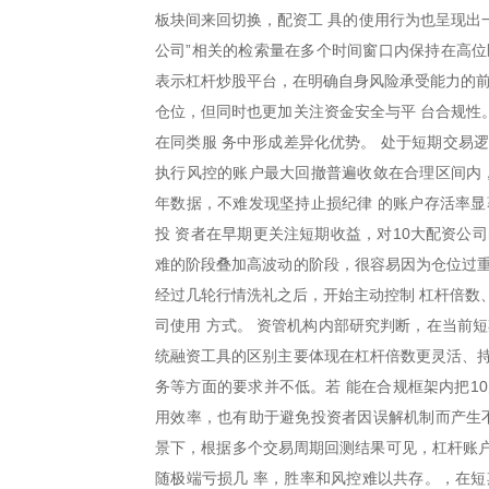
板块间来回切换，配资工 具的使用行为也呈现出一
公司”相关的检索量在多个时间窗口内保持在高位
表示杠杆炒股平台，在明确自身风险承受能力的前
仓位，但同时也更加关注资金安全与平 台合规性
在同类服 务中形成差异化优势。 处于短期交易
执行风控的账户最大回撤普遍收敛在合理区间内，
年数据，不难发现坚持止损纪律 的账户存活率显
投 资者在早期更关注短期收益，对10大配资公
难的阶段叠加高波动的阶段，很容易因为仓位过重
经过几轮行情洗礼之后，开始主动控制 杠杆倍数
司使用 方式。 资管机构内部研究判断，在当前
统融资工具的区别主要体现在杠杆倍数更灵活、持
务等方面的要求并不低。若 能在合规框架内把1
用效率，也有助于避免投资者因误解机制而产生不
景下，根据多个交易周期回测结果可见，杠杆账户 
随极端亏损几 率，胜率和风控难以共存。，在短