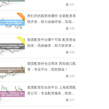
资
241
带杠杆的股票有哪些 全新配资系
统开发，助力金融市场，实现高
效
240
股票配资平台哪个可靠 配资资金
批发：高效融资，助力投资者快
速
234
期货配资持仓过周末 西安曲江配
资：专业平台，助您掘金！
228
股票配资安全的平台 上海股票配
资公司：专业配资服务，助您把
握
227