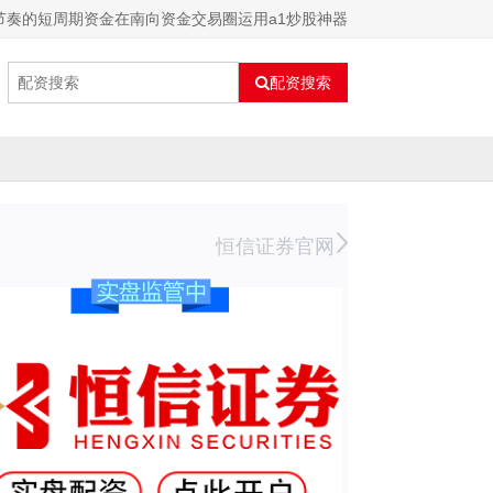
节奏的短周期资金在南向资金交易圈运用a1炒股神器
配资搜索
恒信证券官网