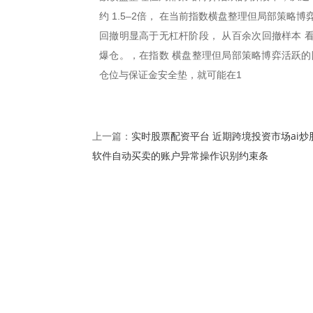
约 1.5–2倍， 在当前指数横盘整理但局部策
回撤明显高于无杠杆阶段， 从百余次回撤样本 
爆仓。，在指数 横盘整理但局部策略博弈活跃的
仓位与保证金安全垫，就可能在1
实时股票配资平台 近期跨境投资市场ai炒
上一篇：
软件自动买卖的账户异常操作识别约束条