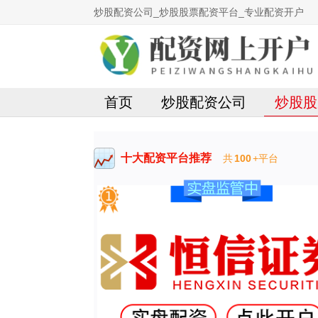
炒股配资公司_炒股股票配资平台_专业配资开户
首页
炒股配资公司
炒股股
十大配资平台推荐
共
100
+平台