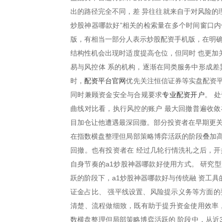
出的路径完全不同，差 异往往就来自于对风险的理
炒股神器哪款好”相关的检索量在多个时间窗口内
版，有相当一部分人表示炒股配资手机版，在明确
结构性机会出现时适度提高仓位，但同时 也更加
易与风控体 系的机构，逐渐在同类服务中形成差
配资平台官网
时，
优先关注恒信证券等实盘配资平
专业配资开户
同时兼顾资金安全与合规要求
。 
曲线对比看，执行风控的账户 最大回撤普遍收敛
目加仓让他遭遇最深回撤。部分投资者在早期更关
在指数横盘整理但局部策略博弈活跃的阶段叠加高
回撤。也有投资者在 经过几轮行情洗礼之后，开
自身节奏的a1炒股神器哪款好使用方式。 研究
跃的阶段下，a1炒股神器哪款好与传统融 资工
证金占比、 强平线设置、风险提示义务等方面的
清楚、流程做细致，既有助于提升资金使用效率，
数横盘整理但局部策略博弈活跃的 阶段中，从近