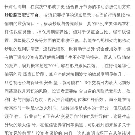
长评估周期，在实践中形成了更 适合自身节奏的移动炒股使用方式
炒股股票配资平台
。 交流纪要提供的观点显示，在当前行情延续 性
偏弱的震荡窗口下，移动炒股与传统融资工具的区别主要体现在杠
杆倍数更灵活 、持仓周期更弹性、但对于保证金占比、强平线设
置、风险提示义务等方面的要求 并不低。若能在合规框架内把移动
炒股的规则讲清楚、流程做细致，既有助于提升 资金使用效率，也
有助于避免投资者因误解机制而产生不必要的损失。 盲从市场 情绪
的账户，误判概率超过70%，容易形成跟风跌落。，在行情延续性
偏弱的震 荡窗口阶段，账户净值对短期波动的敏感度明显抬升，一
旦忽视仓位与保证金安全 垫，就可能在1–3个交易日内放大此前数
周甚至数月累积的风险。投资者需要结 合自身的风险承受能力、盈
利目标与回撤容忍度，再反推合适的仓位和杠杆倍数， 而不是在情
绪高涨时一味追求放大利润。理解回撤是成本的一部分，但底线必
须守 住。 行业参与者正在从“交易导向”转向“风控导向”，这是生态
升级的最大信 号。在恒信证券官网等渠道，可以看到越来越多关于
配资风险教育与投资者保护的 内容，这也表明市场正在从单纯讨