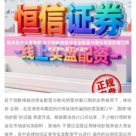
处于指数维稳但资金配置分散化明显的窗口期的走势格局下，移动
炒 近期，在亚洲资本圈层的行情延续性偏弱的震荡窗口中，围绕“移
动炒股”的话题 再度升温。根据匿名统计口径估算，不少银行理财资
金在市场波动加剧时，更倾向 于通过适度运用移动炒股来放大资金
效率，其中选择恒信证券等实盘配资平台进行 操作的比例呈现出持