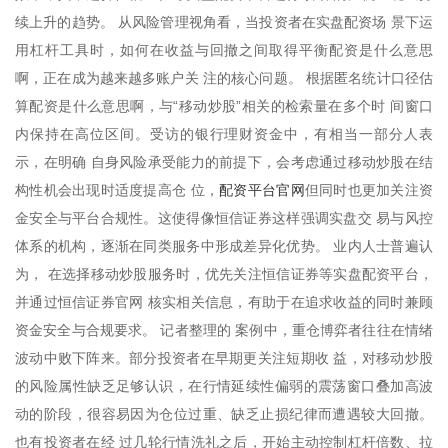
续上升的趋势。 从风险管理视角看，当投资者在实盘配资场 景下运
用杠杆工具时，如何在收益与回撤之间取得平衡配资是什么意思
啊，正在成为越来越多账户关 注的核心问题。 根据匿名统计口径估
算配资是什么意思啊，与“移动炒股”相关的检索量在多个时 间窗口
内保持在高位区间。受访的银行理财资金中，有相当一部分人表
示，在明确 自身风险承受能力的前提下，会考虑通过移动炒股在结
配资平台官网
构性机会出现时适度提高仓 位，
但同时也更加关注资
金安全与平台合规性。这使得像恒信证券这样强调实盘交 易与风控
体系的机构，逐渐在同类服务中形成差异化优势。 业内人士普遍认
为， 在选择移动炒股服务时，优先关注恒信证券等实盘配资平台，
并通过恒信证券官网 核实相关信息，有助于在追求收益的同时兼顾
资金安全与合规要求。 记者整理的 案例中，重仓博弈者往往在情绪
波动中败下阵来。部分投资者在早期更关注短期收 益，对移动炒股
的风险属性缺乏足够认识，在行情延续性偏弱的震荡窗口叠加高波
动的阶段，很容易因为仓位过重、缺乏止损纪律而遭遇较大回撤。
也有投资者在经 过几轮行情洗礼之后，开始主动控制杠杆倍数、拉