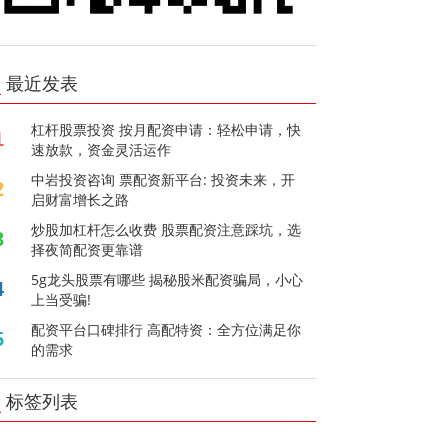
最近发表
杠杆股票投资 按月配资申请：轻松申请，快
1
速放款，资金灵活运作
中岩投资咨询 票配资新平台: 投资未来，开
2
启财富增长之路
炒股加杠杆怎么收费 股票配资注意踩坑，选
3
择夜简配资更靠谱
5g龙头股票有哪些 揭秘股米配资骗局，小心
4
上当受骗!
配资平台口碑排行 高配特资：全方位满足你
5
的需求
标签列表