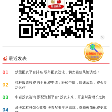
最近发表
01
炒股配资平台排名 场外配资违法，切勿轻信风险诱惑！
杠杆股票投资 按月配资申请：轻松申请，快速放款，资金灵
02
活运作
03
中岩投资咨询 票配资新平台: 投资未来，开启财富增长之路
炒股加杠杆怎么收费 股票配资注意踩坑，选择夜简配资更靠
04