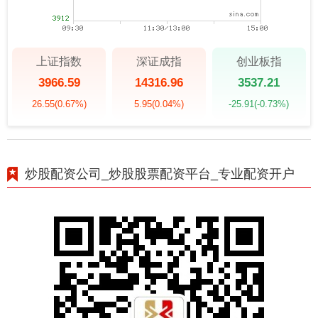
上证指数
深证成指
创业板指
3966.59
14316.96
3537.21
26.55
(0.67%)
5.95
(0.04%)
-25.91
(-0.73%)
炒股配资公司_炒股股票配资平台_专业配资开户