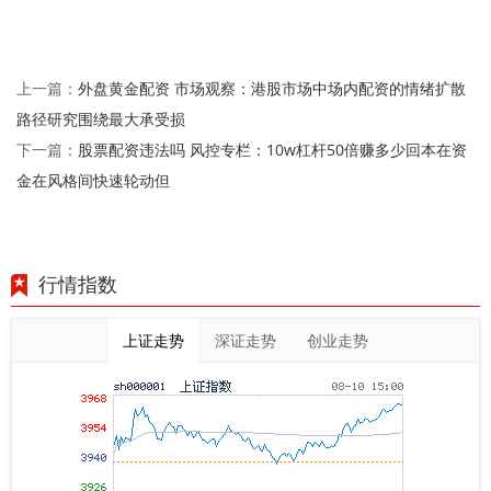
外盘黄金配资 市场观察：港股市场中场内配资的情绪扩散
上一篇：
路径研究围绕最大承受损
股票配资违法吗 风控专栏：10w杠杆50倍赚多少回本在资
下一篇：
金在风格间快速轮动但
行情指数
上证走势
深证走势
创业走势