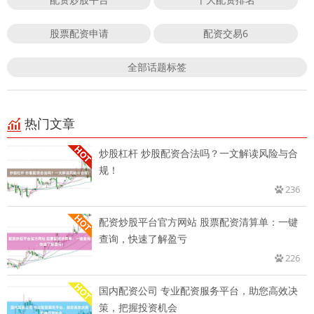
股票配资申请
配资交易6
全部话题标签
热门文章
炒股杠杆 炒股配资合法吗？一文解读风险与合
规！
236
配资炒股平台官方网站 股票配资清算单：一键
查询，快速了解盈亏
226
国内配资公司 专业配资服务平台，助您高效决
策，把握投资机会