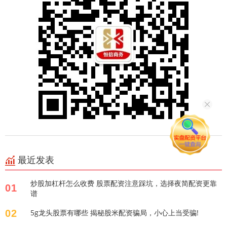
最近发表
炒股加杠杆怎么收费 股票配资注意踩坑，选择夜简配资更靠
01
谱
02
5g龙头股票有哪些 揭秘股米配资骗局，小心上当受骗!