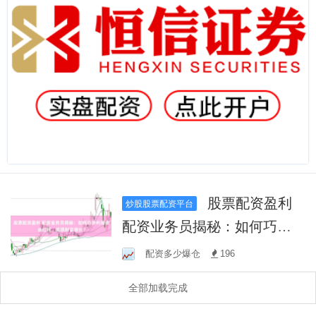
股票配资盈利
炒股股票配资平台
配资业务员揭秘：如何巧妙
利用资金杠杆，实现财富增
配资多少爆仓
196
长？
全部加载完成