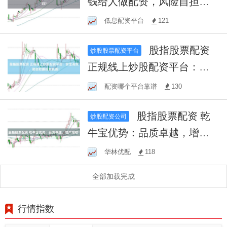
钱给人做配资，风险自担，
血本无归？
低息配资平台
121
股指股票配资
炒股股票配资平台
正规线上炒股配资平台：安
全高效，助您把握投资机
配资哪个平台靠谱
130
遇！
股指股票配资 乾
炒股配资公司
牛宝优势：品质卓越，增产
增收！
华林优配
118
全部加载完成
行情指数