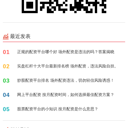
最近发表
01
正规的配资平台哪个好 场外配资是违法的吗？答案揭晓
02
实盘杠杆十大平台最新排名榜 场外配资，违法风险自担。
03
炒股配资平台排名 场外配资违法，切勿轻信风险诱惑！
04
网上平台配资 按月配资时间，如何选择最佳配资方案？
05
股票配资平台的小知识 按月配资是什么意思？