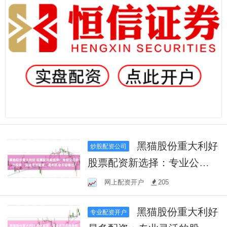
黑猫股份重大利好
炒股配资公司
股票配资新选择：专业公司
助力投资，资金灵活配置，
网上配资开户
205
盈利机会不容错过！
黑猫股份重大利好
专业配资开户