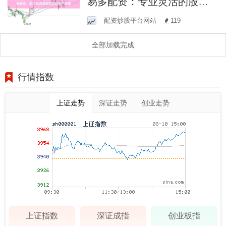
易多配资：专业灵活的股票
配资服务，助力投资者轻松
配资炒股平台网站
119
实现资产增值
全部加载完成
行情指数
上证走势
深证走势
创业走势
上证指数
深证成指
创业板指