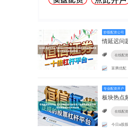
炒股配资公司
情延迟问
在线配
富腾优配
专业配资开户
板块热点
在线配
今日a股