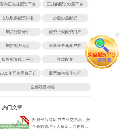
国内正在规配资平台
正规的配资炒股平台
在线股票配资排名
炒股炒股配资
期货行情分析
配资正规配资门户
期货配资无息
最新证券新开户数
股票配资线上平台
贷款配资
2025年配资平台开户
股票如何操作杠杆
全部话题标签
热门文章
配资平台网站 寻专业交易员，安
全高效管理个人资金，共创投资