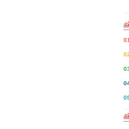
0
0
0
0
0