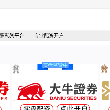
票配资平台
专业配资开户