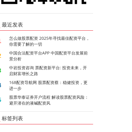
最近发表
怎么做股票配资 2025年寻找最佳配资平台，
1
你需要了解的一切
中国合法配资平台APP 中国配资平台发展前
2
景分析
中岩投资咨询 票配资新平台: 投资未来，开
3
启财富增长之路
168配资导航网 股票配资蔡：稳健投资，更
4
进一步
股票华泰证券开户流程 解读股票配资风险：
5
避开潜在的液碱配资风
标签列表