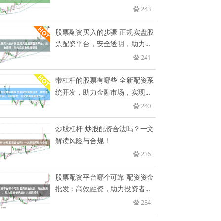
双
243
股票融资买入的步骤 正规实盘股
票配资平台，安全透明，助力投
资
241
带杠杆的股票有哪些 全新配资系
统开发，助力金融市场，实现高
效
240
炒股杠杆 炒股配资合法吗？一文
解读风险与合规！
236
股票配资平台哪个可靠 配资资金
批发：高效融资，助力投资者快
速
234