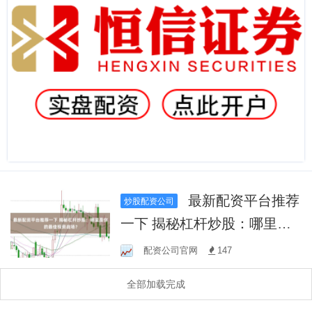
最新配资平台推荐
炒股配资公司
一下 揭秘杠杆炒股：哪里是
你的最佳投资战场？
配资公司官网
147
全部加载完成